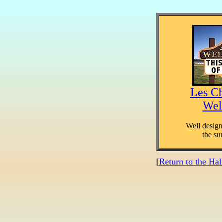
Les Ch
Wel
Well design
the su
[
Return to the Ha